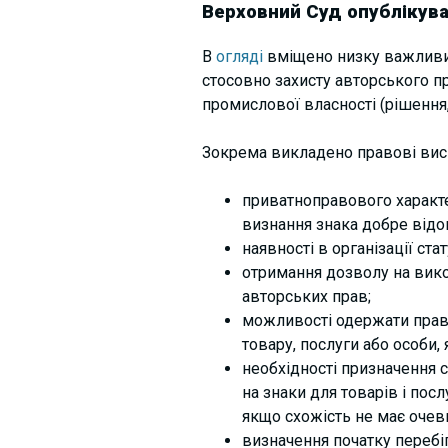
Верховний Суд опублікува
В
огляді
вміщено низку важливих
стосовно захисту авторського пра
промислової власності (рішення,
Зокрема викладено правові вис
приватноправового характе
визнання знака добре відо
наявності в організації ста
отримання дозволу на вико
авторських прав;
можливості одержати право
товару, послуги або особи,
необхідності призначення 
на знаки для товарів і пос
якщо схожість не має очев
визначення початку перебіг