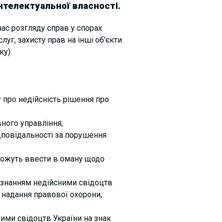
нтелектуальної власності.
ас розгляду справ у спорах
луг, захисту прав на інші об’єкти
у).
 про недійсність рішення про
вного управління;
дповідальності за порушення
можуть ввести в оману щодо
визнанням недійсними свідоцтв
м надання правової охорони,
ними свідоцтв України на знак