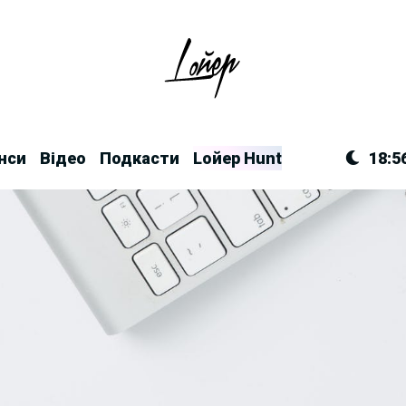
нси
Відео
Подкасти
Lойер Hunt
18:5