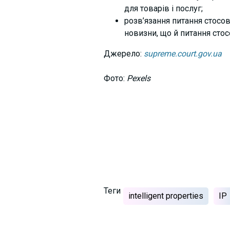
для товарів і послуг;
розв’язання питання стосов
новизни, що й питання стосо
Джерело:
supreme.court.gov.ua
Фото:
Pexels
Теги
intelligent properties
IP