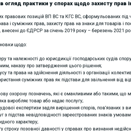
в огляд практики у спорах щодо захисту прав і
 правових позицій ВП ВС та КГС ВС, сформульованих під ч
ва і суміжних прав, захисту прав на знаки для товарів і пос
 внесені до ЄДРСР за січень 2019 року – березень 2021 рок
новки щодо:
ру та належності до юрисдикції господарських судів спору
мим, наказу про затвердження цього рішення;
тусу та права на здійснення діяльності з організації колекти
ристання суміжних прав як підстави для звільнення від ві
ву охорону позначень, які є оманливими або такими, що 
 яка виробляє товар або надає послугу;
судової експертизи задля вирішення спорів, пов’язаних з 
луг з підстав невідповідності зареєстрованих знаків умова
идного характеру;
у строку позовної давності у справах про визнання недійс