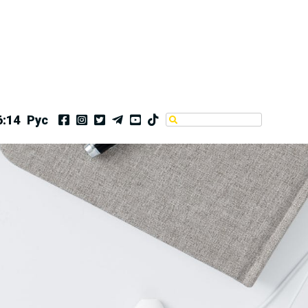
6:14
Рус