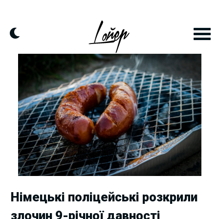
Skip
to
content
Німецькі поліцейські розкрили
злочин 9-річної давності