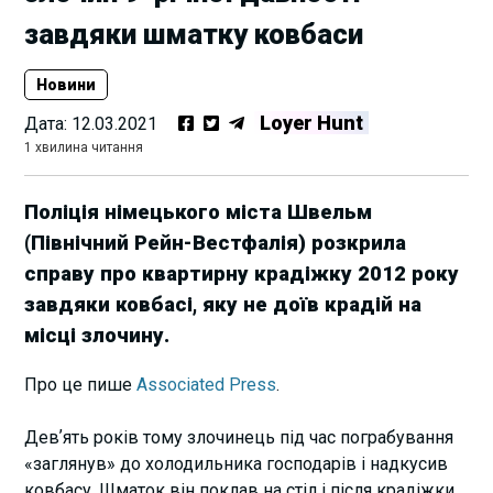
завдяки шматку ковбаси
Новини
Loyer Hunt
Дата:
12.03.2021
1 хвилина читання
Поліція німецького міста Швельм
(Північний Рейн-Вестфалія) розкрила
справу про квартирну крадіжку 2012 року
завдяки ковбасі, яку не доїв крадій на
місці злочину.
Про це пише
Associated Press
.
Девʼять років тому злочинець під час пограбування
«заглянув» до холодильника господарів і надкусив
ковбасу. Шматок він поклав на стіл і після крадіжки