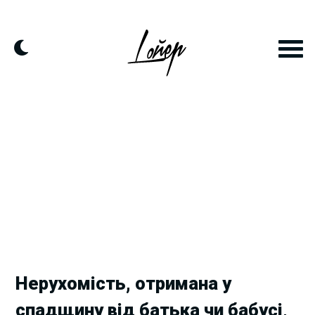
Skip
to
content
Нерухомість, отримана у
спадщину від батька чи бабусі,