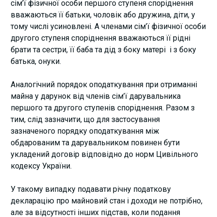
сім’ї фізичної особи першого ступеня споріднення
вважаються її батьки, чоловік або дружина, діти, у
тому числі усиновлені. А членами сім’ї фізичної особи
другого ступеня споріднення вважаються її рідні
брати та сестри, її баба та дід з боку матері і з боку
батька, онуки.
Аналогічний порядок оподаткування при отриманні
майна у дарунок від членів сім’ї дарувальника
першого та другого ступенів споріднення. Разом з
тим, слід зазначити, що для застосування
зазначеного порядку оподаткування між
обдарованим та дарувальником повинен бути
укладений договір відповідно до норм Цивільного
кодексу України.
У такому випадку подавати річну податкову
декларацію про майновий стан і доходи не потрібно,
але за відсутності інших підстав, коли подання