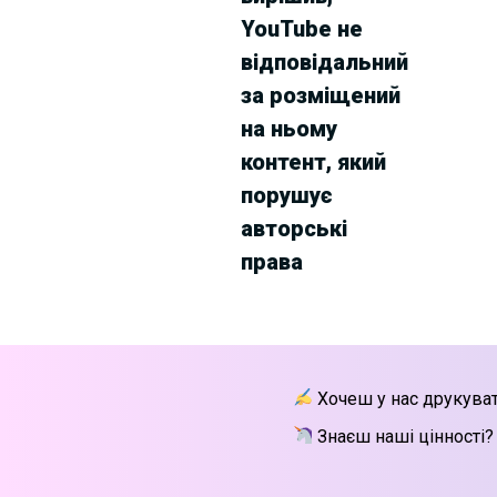
YouTube не
відповідальний
за розміщений
на ньому
контент, який
порушує
авторські
права
Хочеш у нас друкува
Знаєш наші цінності?