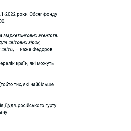
21-2022 роки. Обсяг фонду —
00.
а маркетингових агентств.
ля світових зірок,
світі»
, — каже Федоров.
ерелік країн, які можуть
тобто тих, які найбільше
я Дудя, російського гурту
аїну
.