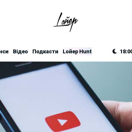
нси
Відео
Подкасти
Lойер Hunt
18:0