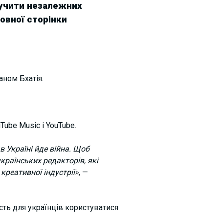
лучити незалежних
овної сторінки
аном Бхатія.
ube Music і YouTube.
 Україні йде війна. Щоб
країнських редакторів, які
креативної індустрії»
, —
ть для українців користуватися