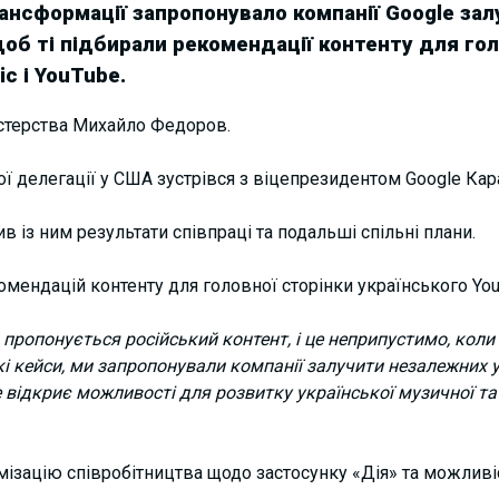
ансформації запропонувало компанії Google за
щоб ті підбирали рекомендації контенту для гол
c і YouTube.
істерства Михайло Федоров.
кої делегації у США зустрівся з віцепрезидентом Google Кар
в із ним результати співпраці та подальші спільні плани.
омендацій контенту для головної сторінки українського YouT
ропонується російський контент, і це неприпустимо, коли в
і кейси, ми запропонували компанії залучити незалежних у
 відкриє можливості для розвитку української музичної та 
ізацію співробітництва щодо застосунку «Дія» та можливіс