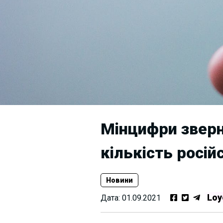
Мінцифри зверн
кількість росій
Новини
Loy
Дата:
01.09.2021