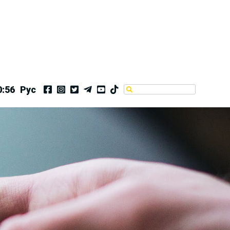
0:57
Рус