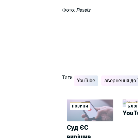
Фото:
Pexels
Теги
YouTube
звернення до 
НОВИНИ
БЛО
YouT
Суд ЄС
вирішив,