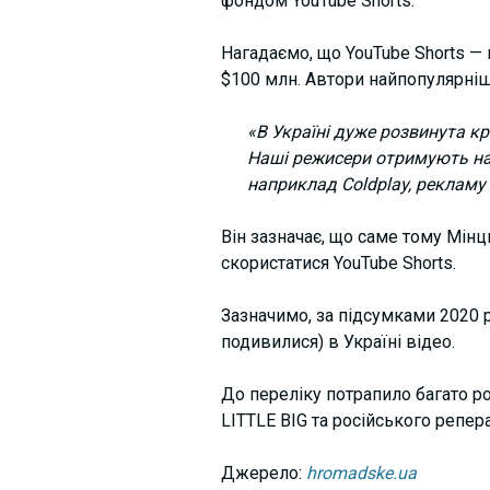
фондом YouTube Shorts.
Нагадаємо, що YouTube Shorts —
$100 млн. Автори найпопулярніши
«В Україні дуже розвинута к
Наші режисери отримують наг
наприклад Coldplay, рекламу 
Він зазначає, що саме тому Мінц
скористатися YouTube Shorts.
Зазначимо, за підсумками 2020 р
подивилися) в Україні відео.
До переліку
потрапило багато р
LITTLE BIG та російського репе
Джерело:
hromadske.ua