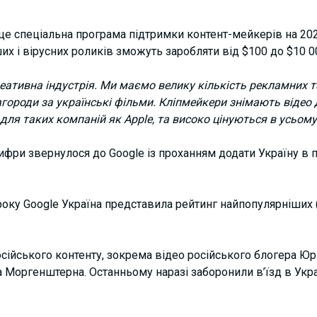
 це спеціальна програма підтримки контент-мейкерів на 20
х і вірусних роликів зможуть заробляти від $100 до $10 0
реативна індустрія. Ми маємо велику кількість рекламних т
ороди за українські фільми. Кліпмейкери знімають відео д
для таких компаній як Apple, та високо цінуються в усьому 
ифри звернулося до Google із проханням додати Україну в п
оку Google Україна представила рейтинг найпопулярніших (
осійського контенту
, зокрема відео російського блогера Юрі
ра Моргенштерна. Останньому наразі
заборонили в’їзд в Укр