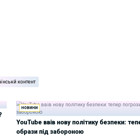
аїнськй контент
НОВИНИ
?
YouTube ввів нову політику безпеки: теп
образи під забороною