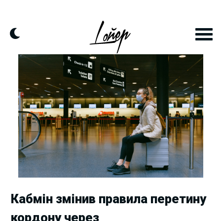
Skip
to
content
Кабмін змінив правила перетину
кордону через