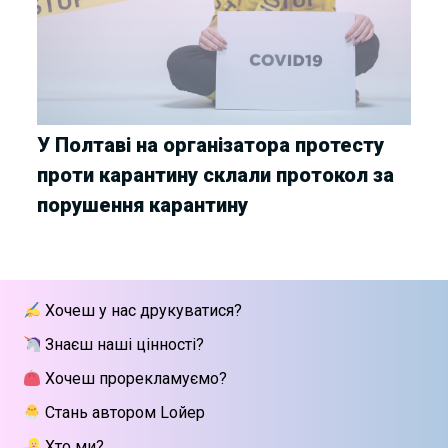
У Полтаві на організатора протесту
проти карантину склали протокол за
порушення карантину
Хочеш у нас друкуватися?
Знаєш наші цінності?
Хочеш прорекламуємо?
Стань автором Lойер
Хто ми?