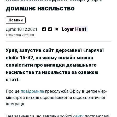
домашнє насильство
Новини
Loyer Hunt
Дата:
10.12.2021
1 хвилина читання
Уряд запустив сайт державної «гарячої
лінії» 15-47, на якому онлайн можна
сповістити про випадки домашнього
насильства та насильства за ознакою
статі.
Про це
повідомила
пресслужба Офісу віцепремʼєр-
міністра з питань європейської та євроатлантичної
інтеграції.
Там зазначили, що завдяки роботі
сайту
постраждалі