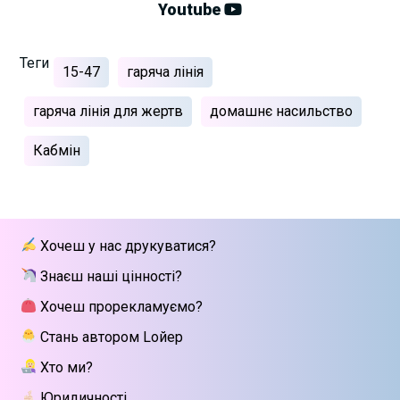
Youtube
Теги
15-47
гаряча лінія
гаряча лінія для жертв
домашнє насильство
Кабмін
Хочеш у нас друкуватися?
Знаєш наші цінності?
Хочеш прорекламуємо?
Стань автором Lойер
Хто ми?
Юридичності