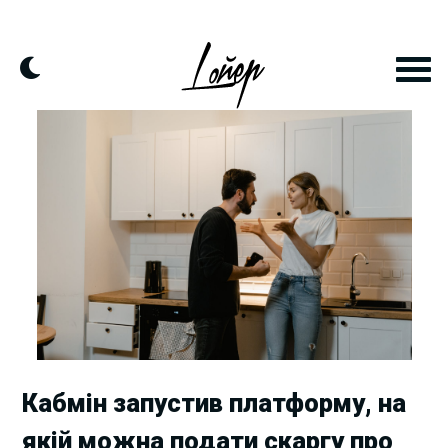
Skip
to
content
Кабмін запустив платформу, на
якій можна подати скаргу про