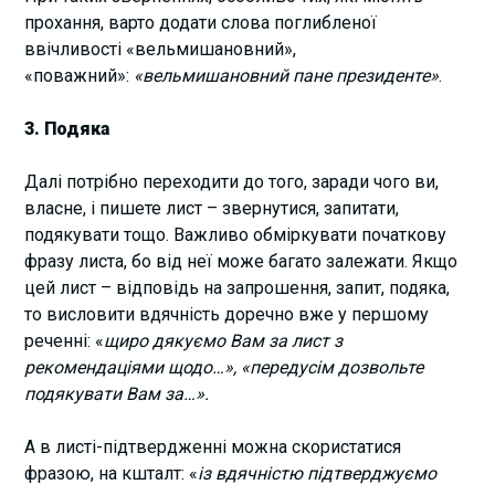
прохання, варто додати слова поглибленої
ввічливості «вельмишановний»,
«поважний»:
«вельмишановний пане президенте»
.
3. Подяка
Далі потрібно переходити до того, заради чого ви,
власне, і пишете лист – звернутися, запитати,
подякувати тощо. Важливо обміркувати початкову
фразу листа, бо від неї може багато залежати. Якщо
цей лист – відповідь на запрошення, запит, подяка,
то висловити вдячність доречно вже у першому
реченні: «
щиро дякуємо Вам за лист з
рекомендаціями щодо…», «передусім дозвольте
подякувати Вам за…».
А в листі-підтвердженні можна скористатися
фразою, на кшталт: «
із вдячністю підтверджуємо