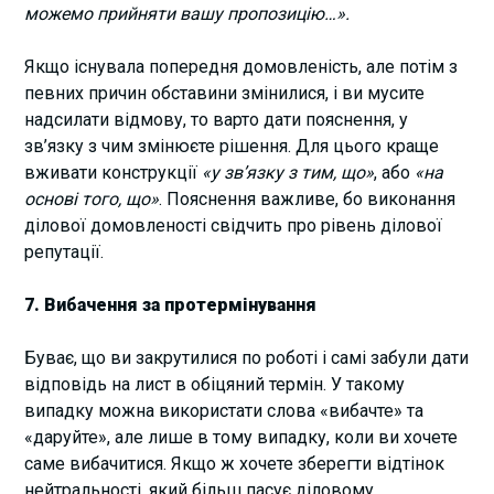
можемо прийняти вашу пропозицію…».
Якщо існувала попередня домовленість, але потім з
певних причин обставини змінилися, і ви мусите
надсилати відмову, то варто дати пояснення, у
зв’язку з чим змінюєте рішення. Для цього краще
вживати конструкції
«у зв’язку з тим, що»
, або
«на
основі того, що»
. Пояснення важливе, бо виконання
ділової домовленості свідчить про рівень ділової
репутації.
7. Вибачення за протермінування
Буває, що ви закрутилися по роботі і самі забули дати
відповідь на лист в обіцяний термін. У такому
випадку можна використати слова «вибачте» та
«даруйте», але лише в тому випадку, коли ви хочете
саме вибачитися. Якщо ж хочете зберегти відтінок
нейтральності, який більш пасує діловому