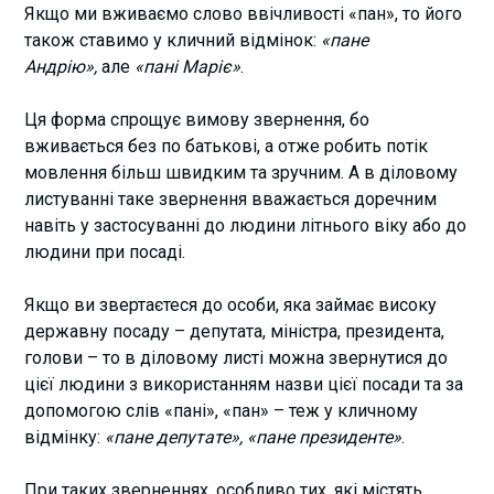
Якщо ми вживаємо слово ввічливості «пан», то його
також ставимо у кличний відмінок:
«пане
Андрію»,
але
«пані Маріє»
.
Ця форма спрощує вимову звернення, бо
вживається без по батькові, а отже робить потік
мовлення більш швидким та зручним. А в діловому
листуванні таке звернення вважається доречним
навіть у застосуванні до людини літнього віку або до
людини при посаді.
Якщо ви звертаєтеся до особи, яка займає високу
державну посаду – депутата, міністра, президента,
голови – то в діловому листі можна звернутися до
цієї людини з використанням назви цієї посади та за
допомогою слів «пані», «пан» – теж у кличному
відмінку:
«пане депутате», «пане президенте»
.
При таких зверненнях, особливо тих, які містять