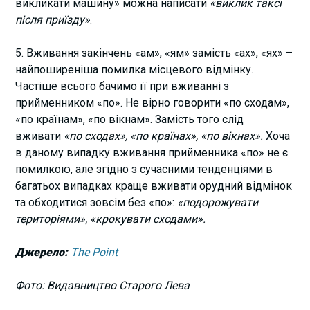
викликати машину» можна написати
«виклик таксі
після приїзду»
.
5. Вживання закінчень «ам», «ям» замість «ах», «ях» –
найпоширеніша помилка місцевого відмінку.
Частіше всього бачимо її при вживанні з
прийменником «по». Не вірно говорити «по сходам»,
«по країнам», «по вікнам». Замість того слід
вживати
«по сходах», «по країнах», «по вікнах».
Хоча
в даному випадку вживання прийменника «по» не є
помилкою, але згідно з сучасними тенденціями в
багатьох випадках краще вживати орудний відмінок
та обходитися зовсім без «по»:
«подорожувати
територіями», «крокувати сходами».
Джерело:
The Point
Фото: Видавництво Старого Лева