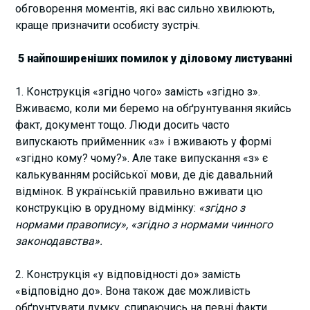
обговорення моментів, які вас сильно хвилюють,
краще призначити особисту зустріч.
5 найпоширеніших помилок у діловому листуванні
1. Конструкція «згідно чого» замість «згідно з».
Вживаємо, коли ми беремо на обґрунтування якийсь
факт, документ тощо. Люди досить часто
випускають прийменник «з» і вживають у формі
«згідно кому? чому?». Але таке випускання «з» є
калькуванням російської мови, де діє давальний
відмінок. В українській правильно вживати цю
конструкцію в орудному відмінку:
«згідно з
нормами правопису», «згідно з нормами чинного
законодавства».
2. Конструкція «у відповідності до» замість
«відповідно до». Вона також дає можливість
обґрунтувати думку, спираючись на певні факти,