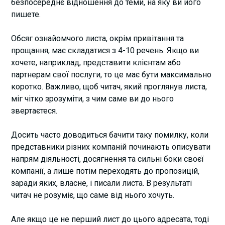
безпосереднє відношення до теми, на яку ви його
пишете.
Обсяг ознайомчого листа, окрім привітання та
прощання, має складатися з 4-10 речень. Якщо ви
хочете, наприклад, представити клієнтам або
партнерам свої послуги, то це має бути максимально
коротко. Важливо, щоб читач, який проглянув листа,
міг чітко зрозуміти, з чим саме ви до нього
звертаєтеся.
Досить часто доводиться бачити таку помилку, коли
представники різних компаній починають описувати
напрям діяльності, досягнення та сильні боки своєї
компанії, а лише потім переходять до пропозицій,
заради яких, власне, і писали листа. В результаті
читач не розуміє, що саме від нього хочуть.
Але якщо це не перший лист до цього адресата, тоді