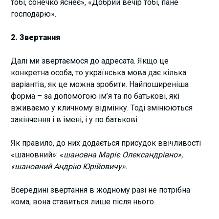
тобі, сонечко яснеє», «Добрий вечір тобі, пане
господарю».
2. Звертання
Далі ми звертаємося до адресата. Якщо це
конкретна особа, то українська мова дає кілька
варіантів, як це можна зробити. Найпоширеніша
форма – за допомогою ім’я та по батькові, які
вживаємо у кличному відмінку. Тоді змінюються
закінчення і в імені, і у по батькові.
Як правило, до них додається присудок ввічливості
«шановний»: «
шановна Маріє Олександрівно»,
«шановний Андрію Юрійовичу».
Всередині звертання в жодному разі не потрібна
кома, вона ставиться лише після нього.