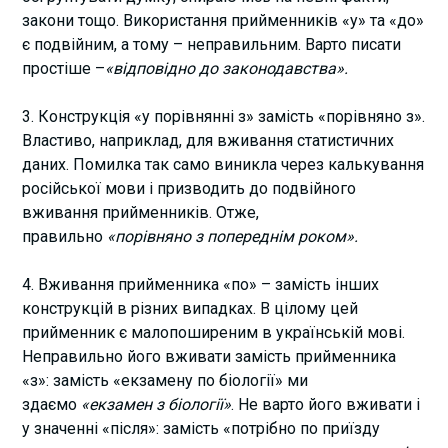
закони тощо. Використання прийменників «у» та «до»
є подвійним, а тому – неправильним. Варто писати
простіше –
«відповідно до законодавства».
3. Конструкція «у порівнянні з» замість «порівняно з».
Властиво, наприклад, для вживання статистичних
даних. Помилка так само виникла через калькування
російської мови і призводить до подвійного
вживання прийменників. Отже,
правильно
«порівняно з попереднім роком».
4. Вживання прийменника «по» – замість інших
конструкцій в різних випадках. В цілому цей
прийменник є малопоширеним в українській мові.
Неправильно його вживати замість прийменника
«з»: замість «екзамену по біології» ми
здаємо
«екзамен з біології»
. Не варто його вживати і
у значенні «після»: замість «потрібно по приїзду