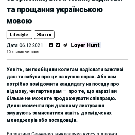
та прощання українською
мовою
Lifestyle
Життя
Loyer Hunt
Дата:
06.12.2021
10 хвилин читання
Уявіть, ви пообіцяли колегам надіслати важливі
дані та забули про це за купою справ. Або вам
потрібно повідомити кандидату на посаду про
відмову, чи партнерам – про те, що наразі ви
більше не можете продовжувати співпрацю.
Деякі моменти при діловому листуванні
змушують замислитися навіть досвідчених
менеджерів або посадовців.
Валентина Сенченко, викладачка курсу з ділової