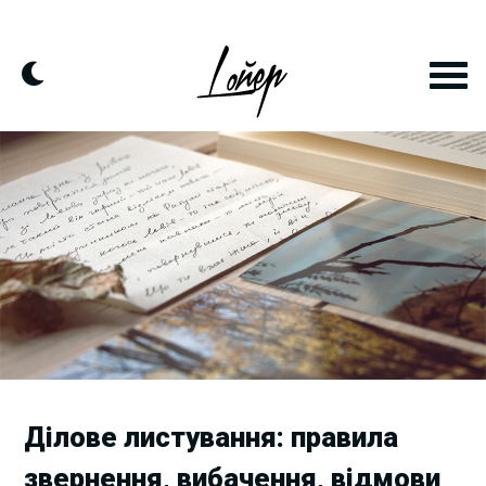
Skip
to
content
Ділове листування: правила
звернення, вибачення, відмови