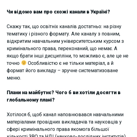
Чи відомо вам про схожі канали в Україні?
Скажу так, що освітніх каналів достатньо: на різну
тематику і різного формату. Але каналу з повним,
відкритим навчальним університетським курсом з
кримінального права, переконаний, що немає. А
якщо брати інші дисципліни, то можливо є, але це не
точно
Особливістю є не тільки матеріал, а й
формат його викладу – зручне систематизоване
меню.
Плани на майбутнє? Чого б ви хотіли досягти в
глобальному плані?
Хотілося б, щоб канал наповнювався навчальними
матеріалами провідних викладачів та науковців у
сфері кримінального права якомога більшої
кількості ЗВО та НДІ (науково-дослідних інститутів)