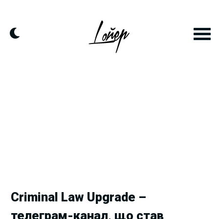
Skip
to
content
Criminal Law Upgrade –
телеграм-канал, що став