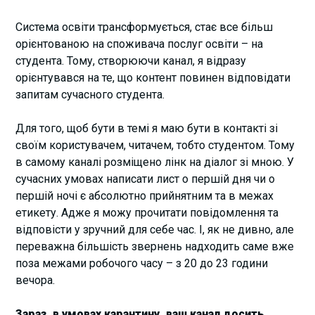
Система освіти трансформується, стає все більш
орієнтованою на споживача послуг освіти – на
студента. Тому, створюючи канал, я відразу
орієнтувався на те, що контент повинен відповідати
запитам сучасного студента.
Для того, щоб бути в темі я маю бути в контакті зі
своїм користувачем, читачем, тобто студентом. Тому
в самому каналі розміщено лінк на діалог зі мною. У
сучасних умовах написати лист о першій дня чи о
першій ночі є абсолютно прийнятним та в межах
етикету. Адже я можу прочитати повідомлення та
відповісти у зручний для себе час. І, як не дивно, але
переважна більшість звернень надходить саме вже
поза межами робочого часу – з 20 до 23 години
вечора.
Зараз, в умовах карантину, ваш канал досить