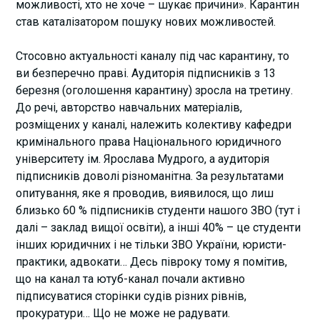
можливості, хто не хоче – шукає причини». Карантин
став каталізатором пошуку нових можливостей.
Стосовно актуальності каналу під час карантину, то
ви безперечно праві. Аудиторія підписників з 13
березня (оголошення карантину) зросла на третину.
До речі, авторство навчальних матеріалів,
розміщених у каналі, належить колективу кафедри
кримінального права Національного юридичного
університету ім. Ярослава Мудрого, а аудиторія
підписників доволі різноманітна. За результатами
опитування, яке я проводив, виявилося, що лиш
близько 60 % підписників студенти нашого ЗВО (тут і
далі – заклад вищої освіти), а інші 40% – це студенти
інших юридичних і не тільки ЗВО України, юристи-
практики, адвокати… Десь півроку тому я помітив,
що на канал та ютуб-канал почали активно
підписуватися сторінки судів різних рівнів,
прокуратури… Що не може не радувати.