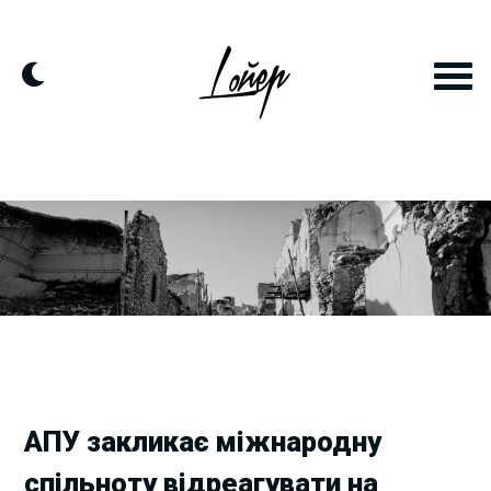
Skip
to
content
АПУ закликає міжнародну
спільноту відреагувати на