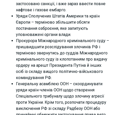
застосовано санкції, і вже зараз ввести повне
нафтове і газове ембарго.
Уряди Сполучених Штатів Америки та країн
Європи – терміново збільшити обсяги
постачання озброєння, яке запитують
уповноважені органи влади.
Прокурора Міжнародного кримінального суду –
пришвидшити розслідування злочинів РФ і
терміново звернутись до суддів Міжнародного
кримінального суду із клопотанням про видачу
ордеру на арешт Президента Путіна й інших
осіб із складу вищого політично-військового
командування РФ.
Генеральну асамблею ООН – скоординувати
уряди країн-членів ООН щодо створення
Спеціального трибуналу щодо злочину агресії
проти України. Крім того, розпочати процедуру
виключення РФ зі складу Радбезу ООН або
принаймні обмежити застосування права вето