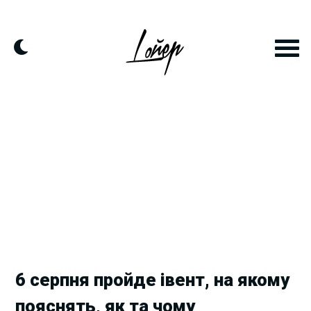
Skip
to
content
6 серпня пройде івент, на якому
пояснять, як та чому