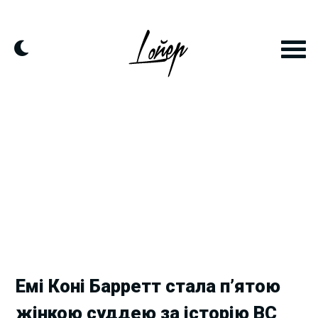
Skip
to
content
Емі Коні Барретт стала п’ятою
жінкою суддею за історію ВС