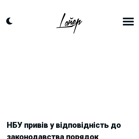
Skip
to
content
НБУ привів у відповідність до
законодавства порядок