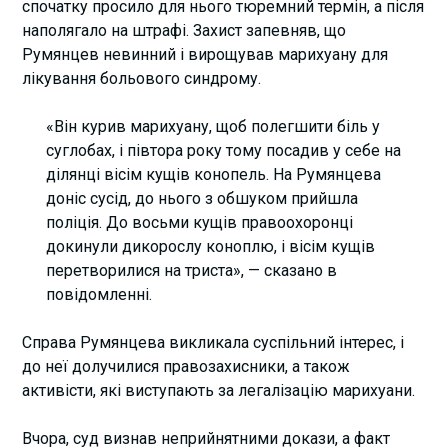
спочатку просило для нього тюремний термін, а після
наполягало на штрафі. Захист запевняв, що
Румянцев невинний і вирощував марихуану для
лікування больового синдрому.
«Він курив марихуану, щоб полегшити біль у
суглобах, і півтора року тому посадив у себе на
ділянці вісім кущів конопель. На Румянцева
доніс сусід, до нього з обшуком прийшла
поліція. До восьми кущів правоохоронці
докинули дикорослу коноплю, і вісім кущів
перетворилися на триста», — сказано в
повідомленні.
Справа Румянцева викликала суспільний інтерес, і
до неї долучилися правозахисники, а також
активісти, які виступають за легалізацію марихуани.
Вчора, суд визнав неприйнятними докази, а факт