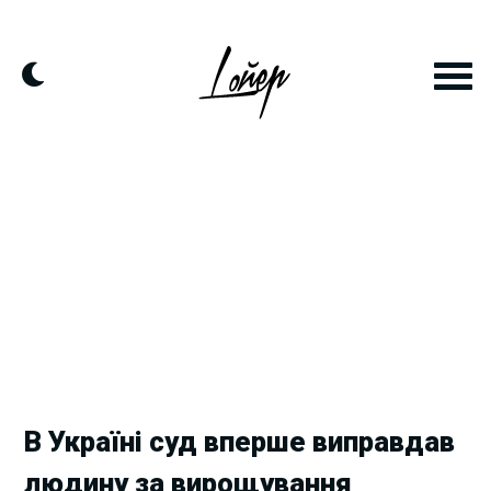
Skip
to
content
В Україні суд вперше виправдав
людину за вирощування