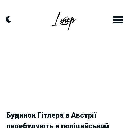
Skip
to
content
Будинок Гітлера в Австрії
перебудують в поліцейський