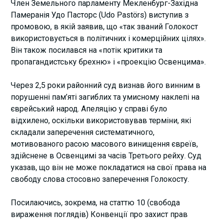
Член Земельного парламенту Мекленбург-Західна
Памеранія Удо Пасторс (Udo Pastörs) виступив з
промовою, в якій заявив, що «так званий Голокост
використовується в політичних і комерційних цілях».
Він також посилався на «потік критики та
пропагандистську брехню» і «проекцію Освенцима».
Через 2,5 роки районний суд визнав його винним в
порушенні пам’яті загиблих та умисному наклепі на
єврейський народ. Апеляцію у справі було
відхилено, оскільки використовував терміни, які
складали заперечення систематичного,
мотивованого расою масового винищення євреїв,
здійснене в Освенцимі за часів Третього рейху. Суд
указав, що він не може покладатися на свої права на
свободу слова стосовно заперечення Голокосту.
Посилаючись, зокрема, на статтю 10 (свобода
вираження поглядів) Конвенції про захист прав