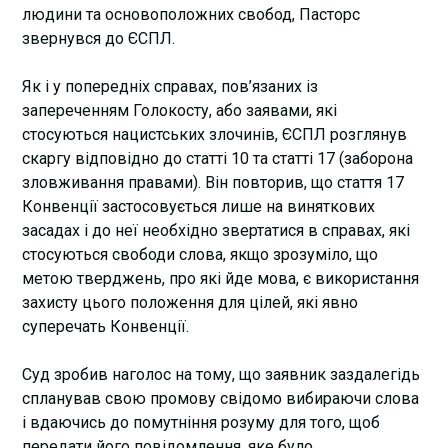
людини та основоположних свобод, Пасторс
звернувся до ЄСПЛ.
Як і у попередніх справах, пов’язаних із
запереченням Голокосту, або заявами, які
стосуються нацистських злочинів, ЄСПЛ розглянув
скаргу відповідно до статті 10 та статті 17 (заборона
зловживання правами). Він повторив, що стаття 17
Конвенції застосовується лише на виняткових
засадах і до неї необхідно звертатися в справах, які
стосуються свободи слова, якщо зрозуміло, що
метою тверджень, про які йде мова, є використання
захисту цього положення для цілей, які явно
суперечать Конвенції.
Суд зробив наголос на тому, що заявник заздалегідь
спланував свою промову свідомо вибираючи слова
і вдаючись до помутніння розуму для того, щоб
передати його повідомлення, яке було