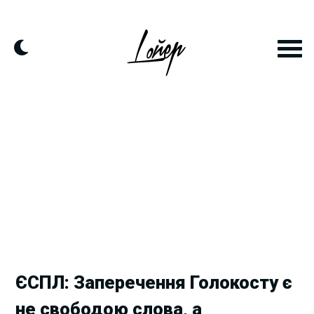
Skip
to
content
ЄСПЛ: Заперечення Голокосту є
не свободою слова, а