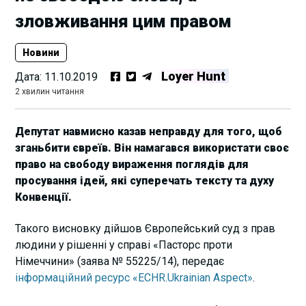
зловживання цим правом
Новини
Loyer Hunt
Дата:
11.10.2019
2 хвилин читання
Депутат навмисно казав неправду для того, щоб
зганьбити євреїв. Він намагався використати своє
право на свободу вираження поглядів для
просування ідей, які суперечать тексту та духу
Конвенції.
Такого висновку дійшов Європейський суд з прав
людини у рішенні у справі «Пасторс проти
Німеччини» (заява № 55225/14), передає
інформаційний ресурс «ECHR.Ukrainian Aspect»
.