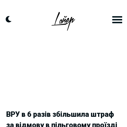
Skip
to
content
ВРУ в 6 разів збільшила штраф
за відмову в пільговому проїзді