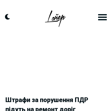
Skip
to
content
Штрафи за порушення ПДР
підуть на ремонт доріг