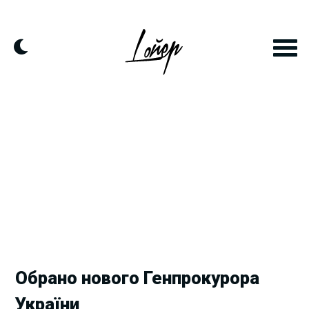
Skip
to
content
Обрано нового Генпрокурора
України