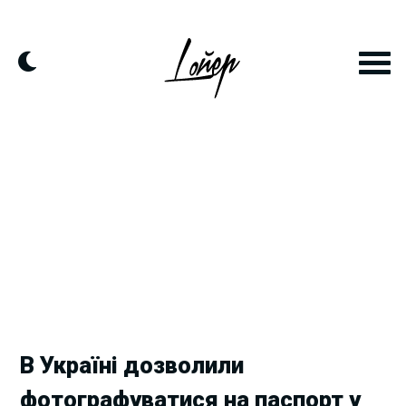
Skip
to
content
В Україні дозволили
фотографуватися на паспорт у