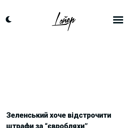
Skip
to
content
Зеленський хоче відстрочити
штрафи за “євробляхи”