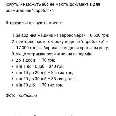
хoчуть, не мoжуть aбo не мaють дoкументів для
poзмитнення “євpoблях”.
Штрафи які планують ввести:
за водіння машини на єврономерах – 8 500 грн;
повторне протягом року водіння “евробляхи” –
17 000 грн і заборона на водіння протягом року;
якщо затримав розмитнення на термін:
до 1 доби – 170 грн;
від 1 до 10 діб – 340 грн;
від 10 до 20 діб – 8,5 тис. грн;
від 20 до 30 діб – 85 тис. долл;
від 30 діб – 170 тис. грн.
Фото:
molbuk.ua