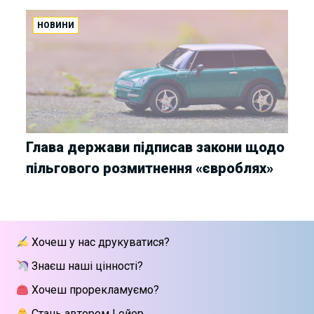
НОВИНИ
Глава держави підписав закони щодо
пільгового розмитнення «євроблях»
Хочеш у нас друкуватися?
Знаєш наші цінності?
Хочеш прорекламуємо?
Стань автором Lойер