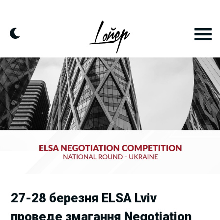
Skip
to
content
27-28 березня ELSA Lviv
проведе змагання Negotiation