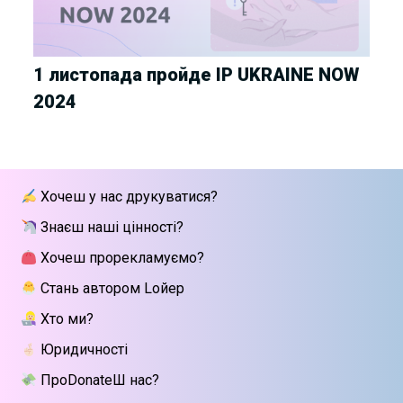
1 листопада пройде IP UKRAINE NOW
2024
Хочеш у нас друкуватися?
Знаєш наші цінності?
Хочеш прорекламуємо?
Стань автором Lойер
Хто ми?
Юридичності
ПроDonateШ нас?