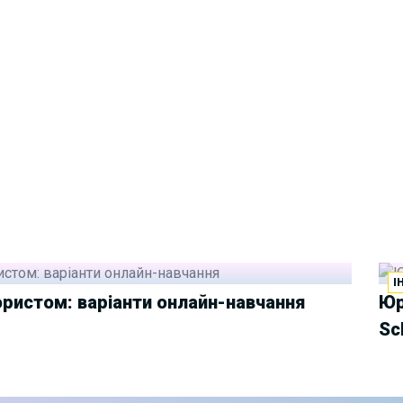
І
юристом: варіанти онлайн-навчання
Юр
Sc