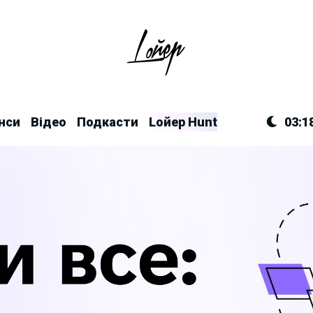
нси
Відео
Подкасти
Lойер Hunt
03:1