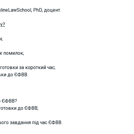
ineLawSchool, PhD, доцент.
у?
и;
их помилок;
готовки за короткий час;
вки до ЄФВВ.
о ЄФВВ?
дготовки до ЄФВВ;
ого завдання під час ЄФВВ.