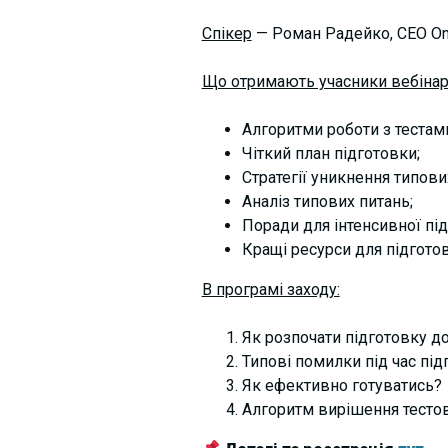
Спікер
— Роман Радейко, СEO Onl
Що отримають учасники вебінар
Алгоритми роботи з тестам
Чіткий план підготовки;
Стратегії уникнення типов
Аналіз типових питань;
Поради для інтенсивної під
Кращі ресурси для підгото
В програмі заходу:
Як розпочати підготовку д
Типові помилки під час пі
Як ефективно готуватись?
Алгоритм вирішення тестов