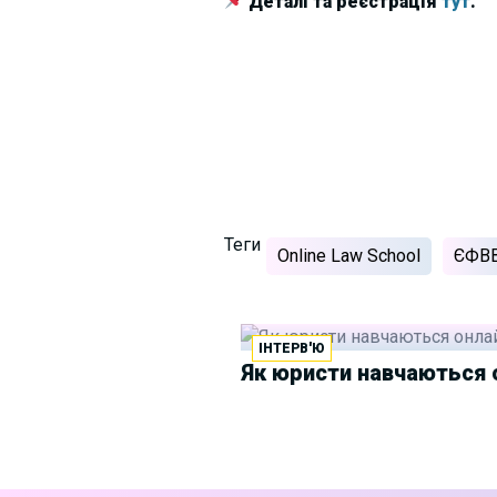
Деталі та реєстрація
тут
.
Теги
Online Law School
ЄФВ
ІНТЕРВ'Ю
Як юристи навчаються о