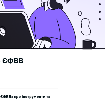
о ЄФВВ
 ЄФВВ» про інструменти та