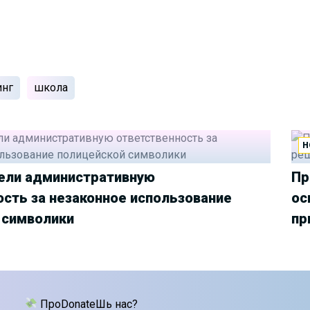
инг
школа
Н
вели административную
Пр
ость за незаконное использование
ос
 символики
пр
ПроDonateШь нас?