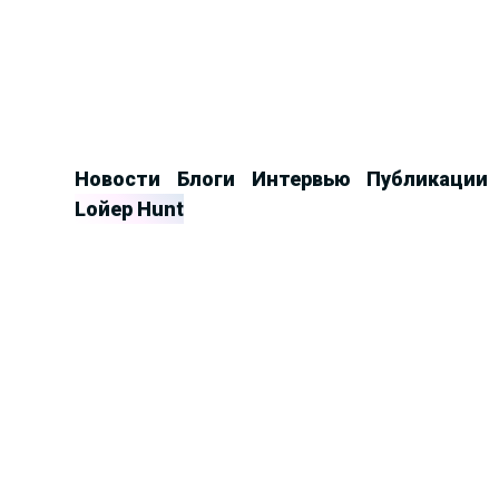
Продолжить
к
контенту
Новости
Блоги
Интервью
Публикации
Lойер Hunt