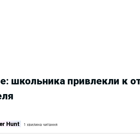
ге: школьника привлекли к о
еля
er Hunt
1 хвилина читання