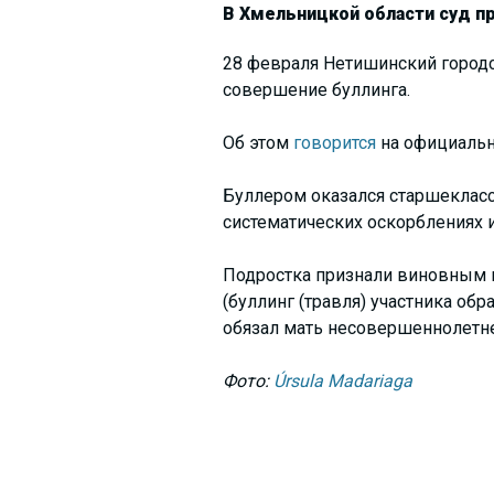
В Хмельницкой области суд пр
28 февраля Нетишинский городс
совершение буллинга.
Об этом
говорится
на официальн
Буллером оказался старшекласс
систематических оскорблениях 
Подростка признали виновным в
(буллинг (травля) участника об
обязал мать несовершеннолетне
Фото:
Úrsula Madariaga