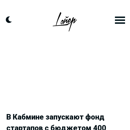
Продолжить
к
контенту
В Кабмине запускают фонд
стартапов с бюджетом 400