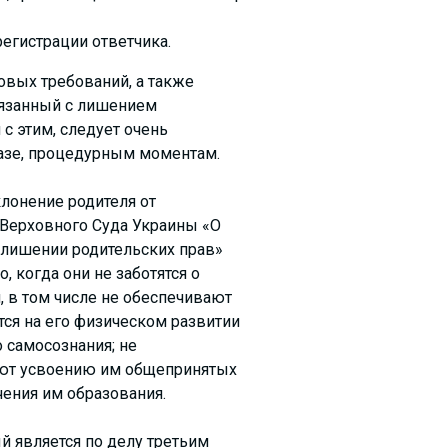
егистрации ответчика.
овых требований, а также
связанный с лишением
с этим, следует очень
базе, процедурным моментам.
клонение родителя от
а Верховного Суда Украины «О
 лишении родительских прав»
, когда они не заботятся о
, в том числе не обеспечивают
ся на его физическом развитии
 самосознания; не
уют усвоению им общепринятых
чения им образования.
ый является по делу третьим