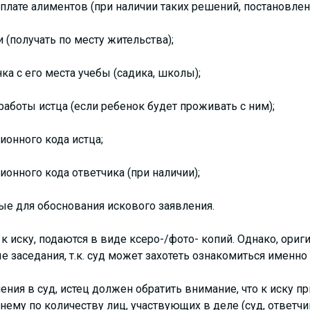
лате алиментов (при наличии таких решений, постановлен
 (получать по месту жительства);
ка с его места учебы (садика, школы);
работы истца (если ребенок будет проживать с ним);
ионного кода истца;
ионного кода ответчика (при наличии);
е для обоснования искового заявления.
к иску, подаются в виде ксеро-/фото- копий. Однако, ори
е заседания, т.к. суд может захотеть ознакомиться именно
ения в суд, истец должен обратить внимание, что к иску п
нему по количеству лиц, участвующих в деле (суд, ответчи