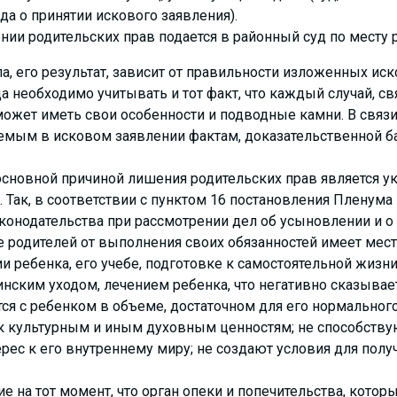
да о принятии искового заявления).
ии родительских прав подается в районный суд по месту р
, его результат, зависит от правильности изложенных иск
а необходимо учитывать и тот факт, что каждый случай, 
может иметь свои особенности и подводные камни. В связи 
аемым в исковом заявлении фактам, доказательственной 
 основной причиной лишения родительских прав является у
 Так, в соответствии с пунктом 16 постановления Пленум
конодательства при рассмотрении дел об усыновлении и о
е родителей от выполнения своих обязанностей имеет место
 ребенка, его учебе, подготовке к самостоятельной жизни
ским уходом, лечением ребенка, что негативно сказывает
тся с ребенком в объеме, достаточном для его нормального
 к культурным и иным духовным ценностям; не способств
рес к его внутреннему миру; не создают условия для полу
е на тот момент, что орган опеки и попечительства, котор