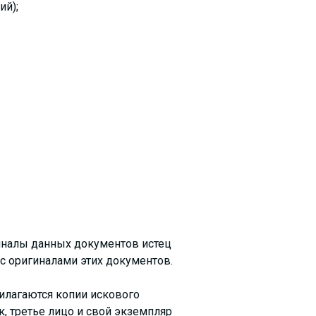
ий);
гиналы данных документов истец
 с оригиналами этих документов.
рилагаются копии искового
к, третье лицо и свой экземпляр