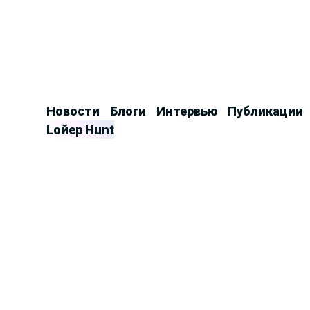
Продолжить
к
контенту
Новости
Блоги
Интервью
Публикации
Lойер Hunt