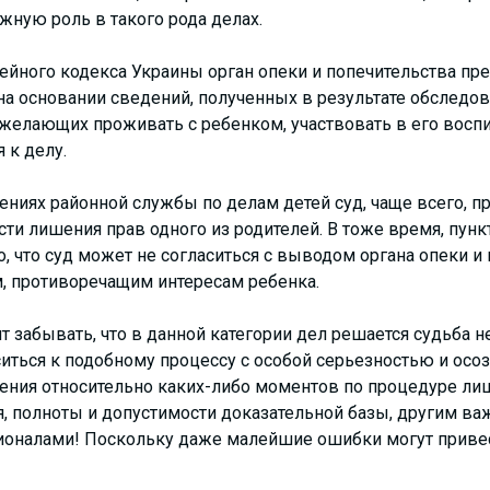
жную роль в такого рода делах.
мейного кодекса Украины орган опеки и попечительства пр
а основании сведений, полученных в результате обследо
, желающих проживать с ребенком, участвовать в его воспи
 к делу.
ниях районной службы по делам детей суд, чаще всего, п
и лишения прав одного из родителей. В тоже время, пунк
 что суд может не согласиться с выводом органа опеки и п
, противоречащим интересам ребенка.
т забывать, что в данной категории дел решается судьба не
ситься к подобному процессу с особой серьезностью и осоз
ния относительно каких-либо моментов по процедуре лиш
я, полноты и допустимости доказательной базы, другим в
сионалами! Поскольку даже малейшие ошибки могут приве