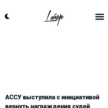
Продолжить
к
контенту
АССУ выступила с инициативой
вернуть награждения судей