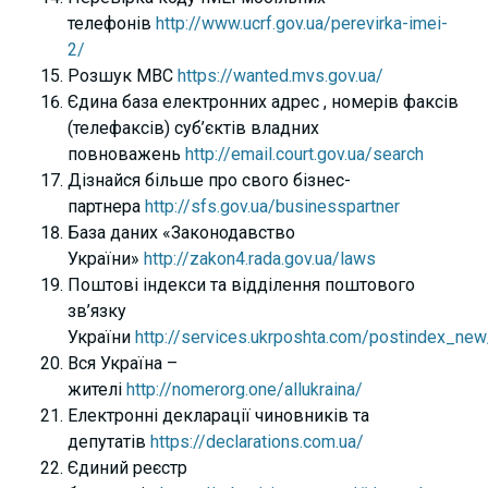
телефонів
http://www.ucrf.gov.ua/perevirka-imei-
2/
Розшук МВС
https://wanted.mvs.gov.ua/
Єдина база електронних адрес , номерів факсів
(телефаксів) суб’єктів владних
повноважень
http://email.court.gov.ua/search
Дізнайся більше про свого бізнес-
партнера
http://sfs.gov.ua/businesspartner
База даних «Законодавство
України»
http://zakon4.rada.gov.ua/laws
Поштові індекси та відділення поштового
зв’язку
України
http://services.ukrposhta.com/postindex_new
Вся Україна –
жителі
http://nomerorg.one/allukraina/
Електронні декларації чиновників та
депутатів
https://declarations.com.ua/
Єдиний реєстр