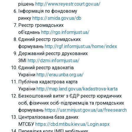
рішень
http://www.reyestr.court.gov.ua/
Інформація по фондовому
ринку
https://smida.gov.ua/db
Реєстр громадських
об’єднань
http://rgo.informjust.ua/
Єдиний реєстр громадських
формувань
http://rgf.informjust.ua/home/index
Державний реєстр друкованих
ЗМІ
http://dzmi.informjust.ua/
Єдиний реєстр адвокатів
України
http://erau.unba.org.ua/
Публічна кадастрова карта
України
http://map.land.gov.ua/kadastrova-karta
Безкоштовний витяг з ЄДР реєстр юридичних
осіб, фізичних осіб-підприємців та громадських
формувань
https://usr.minjust.gov.ua/ua/freesearch
Централізована база даних
МТСБУ
https://cbd.mtibu.kiev.ua/Login.aspx
Перевірка коду ІМЕІ мобільних