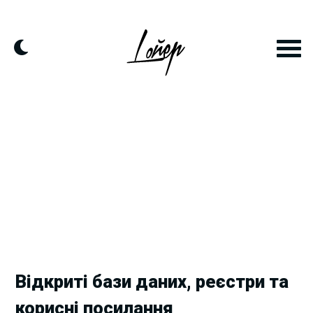
Skip
to
content
Відкриті бази даних, реєстри та
корисні посилання