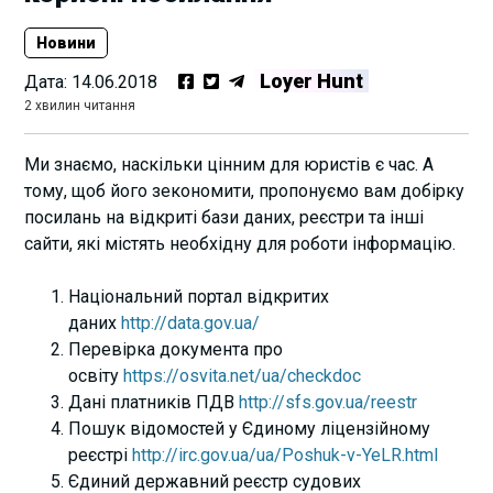
Новини
Loyer Hunt
Дата:
14.06.2018
2 хвилин читання
Ми знаємо, наскільки цінним для юристів є час. А
тому, щоб його зекономити, пропонуємо вам добірку
посилань на відкриті бази даних, реєстри та інші
сайти, які містять необхідну для роботи інформацію.
Національний портал відкритих
даних
http://data.gov.ua/
Перевірка документа про
освіту
https://osvita.net/ua/checkdoc
Дані платників ПДВ
http://sfs.gov.ua/reestr
Пошук відомостей у Єдиному ліцензійному
реєстрі
http://irc.gov.ua/ua/Poshuk-v-YeLR.html
Єдиний державний реєстр судових