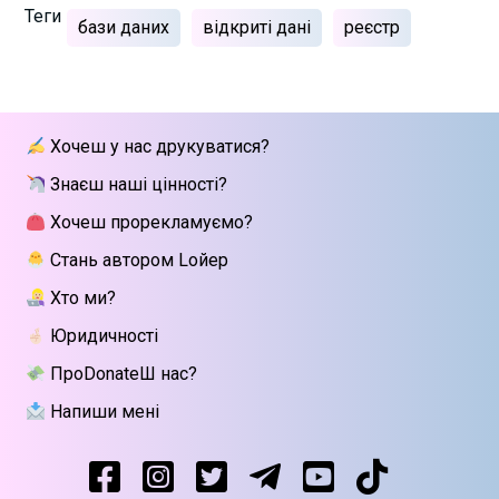
Теги
бази даних
відкриті дані
реєстр
Хочеш у нас друкуватися?
Знаєш наші цінності?
Хочеш прорекламуємо?
Стань автором Lойер
Хто ми?
Юридичності
ПроDonateШ нас?
Напиши мені