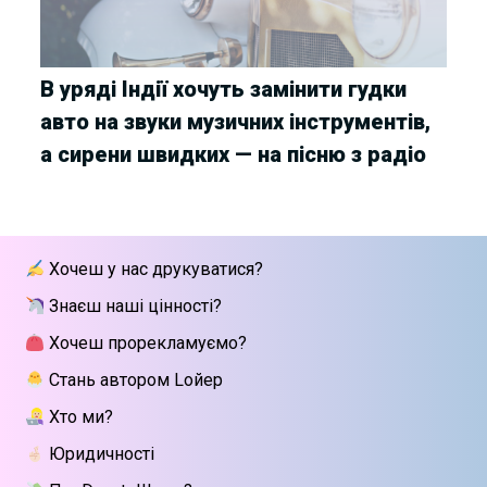
В уряді Індії хочуть замінити гудки
авто на звуки музичних інструментів,
а сирени швидких — на пісню з радіо
Хочеш у нас друкуватися?
Знаєш наші цінності?
Хочеш прорекламуємо?
Стань автором Lойер
Хто ми?
Юридичності