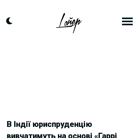
Skip
to
content
В Індії юриспруденцію
вивчатимуть на основі «Гаррі