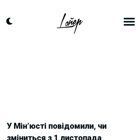
Skip
to
content
У Мін’юсті повідомили, чи
зміниться з 1 листопада