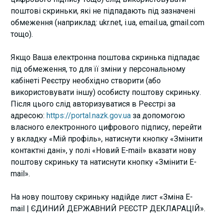
поштові скриньки, які не підпадають під зазначені
обмеження (наприклад: ukr.net, i.ua, email.ua, gmail.com
тощо).
Якщо Ваша електронна поштова скринька підпадає
під обмеження, то для її зміни у персональному
кабінеті Реєстру необхідно створити (або
використовувати іншу) особисту поштову скриньку.
Після цього слід авторизуватися в Реєстрі за
адресою:
https://portal.nazk.gov.ua
за допомогою
власного електронного цифрового підпису, перейти
у вкладку «Мій профіль», натиснути кнопку «Змінити
контактні дані», у полі «Новий E-mail» вказати нову
поштову скриньку та натиснути кнопку «Змінити E-
mail».
На нову поштову скриньку надійде лист «Зміна E-
mail | ЄДИНИЙ ДЕРЖАВНИЙ РЕЄСТР ДЕКЛАРАЦІЙ».