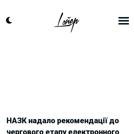
Skip
to
content
НАЗК надало рекомендації до
чергового етапу електронного