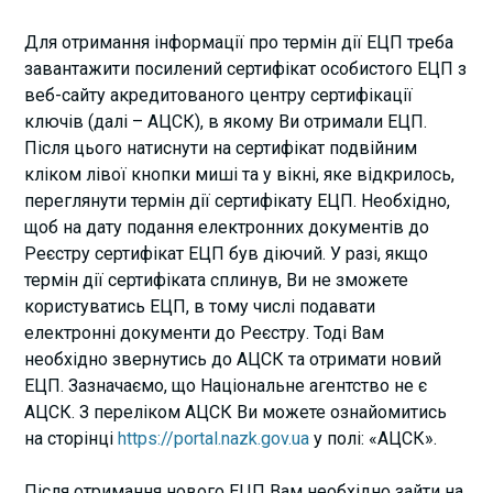
Для отримання інформації про термін дії ЕЦП треба
завантажити посилений сертифікат особистого ЕЦП з
веб-сайту акредитованого центру сертифікації
ключів (далі – АЦСК), в якому Ви отримали ЕЦП.
Після цього натиснути на сертифікат подвійним
кліком лівої кнопки миші та у вікні, яке відкрилось,
переглянути термін дії сертифікату ЕЦП. Необхідно,
щоб на дату подання електронних документів до
Реєстру сертифікат ЕЦП був діючий. У разі, якщо
термін дії сертифіката сплинув, Ви не зможете
користуватись ЕЦП, в тому числі подавати
електронні документи до Реєстру. Тоді Вам
необхідно звернутись до АЦСК та отримати новий
ЕЦП. Зазначаємо, що Національне агентство не є
АЦСК. З переліком АЦСК Ви можете ознайомитись
на сторінці
https://portal.nazk.gov.ua
у полі: «АЦСК».
Після отримання нового ЕЦП Вам необхідно зайти на