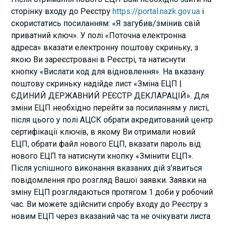
сторінку входу до Реєстру
https://portal.nazk.gov.ua
і
скористатись посиланням: «Я загубив/змінив свій
приватний ключ». У полі «Поточна електронна
адреса» вказати електронну поштову скриньку, з
якою Ви зареєстровані в Реєстрі, та натиснути
кнопку «Вислати код для відновлення». На вказану
поштову скриньку надійде лист «Зміна ЕЦП |
ЄДИНИЙ ДЕРЖАВНИЙ РЕЄСТР ДЕКЛАРАЦІЙ». Для
зміни ЕЦП необхідно перейти за посиланням у листі,
після цього у полі АЦСК обрати акредитований центр
сертифікації ключів, в якому Ви отримали новий
ЕЦП, обрати файл нового ЕЦП, вказати пароль від
нового ЕЦП та натиснути кнопку «Змінити ЕЦП».
Після успішного виконання вказаних дій з’явиться
повідомлення про розгляд Вашої заявки. Заявки на
зміну ЕЦП розглядаються протягом 1 доби у робочий
час. Ви можете здійснити спробу входу до Реєстру з
новим ЕЦП через вказаний час та не очікувати листа