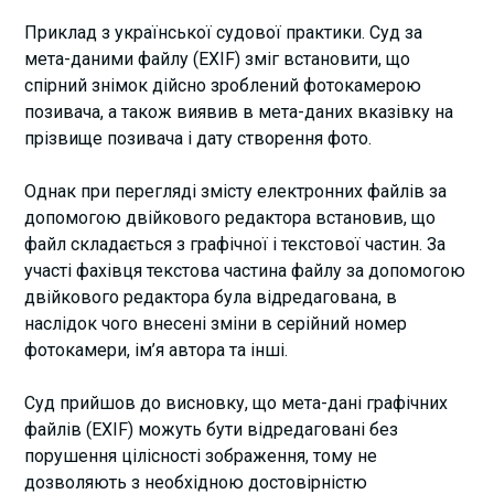
Приклад з української судової практики. Суд за
мета-даними файлу (EXIF) зміг встановити, що
спірний знімок дійсно зроблений фотокамерою
позивача, а також виявив в мета-даних вказівку на
прізвище позивача і дату створення фото.
Однак при перегляді змісту електронних файлів за
допомогою двійкового редактора встановив, що
файл складається з графічної і текстової частин. За
участі фахівця текстова частина файлу за допомогою
двійкового редактора була відредагована, в
наслідок чого внесені зміни в серійний номер
фотокамери, ім’я автора та інші.
Суд прийшов до висновку, що мета-дані графічних
файлів (EXIF) можуть бути відредаговані без
порушення цілісності зображення, тому не
дозволяють з необхідною достовірністю