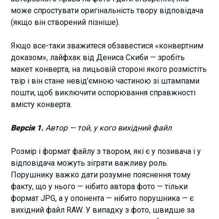
може спростувати оригінальність твору відповідача
(якщо він створений пізніше).
Якщо все-таки зважитеся обзавестися «конвертним
доказом», лайфхак від Дениса Скиби — зробіть
макет конверта, на лицьовій стороні якого розмістіть
твір і він стане невід’ємною частиною зі штампами
пошти, щоб виключити оспорювання справжності
вмісту конверта.
Версія 1.
Автор — той, у кого вихідний файл
Розмір і формат файлу з твором, які є у позивача і у
відповідача можуть зіграти важливу роль.
Порушнику важко дати розумне пояснення тому
факту, що у нього — нібито автора фото — тільки
формат JPG, а у опонента — нібито порушника — є
вихідний файл RAW. У випадку з фото, швидше за