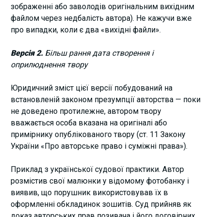
зображенні або заволодів оригінальним вихідним
файлом через недбалість автора). Не кажучи вже
про випадки, коли є два «вихідні файли».
Версія 2.
Більш рання дата створення і
оприлюднення твору
Юридичний зміст цієї версії побудований на
встановленій законом презумпції авторства — поки
не доведено протилежне, автором твору
вважається особа вказана на оригіналі або
примірнику опублікованого твору (ст. 11 Закону
України «Про авторське право і суміжні права»).
Приклад з української судової практики. Автор
розмістив свої малюнки у відомому фотобанку і
виявив, що порушник використовував їх в
оформленні обкладинок зошитів. Суд прийняв як
доказ авторських прав позивача і його договірних