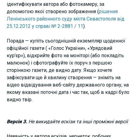
ідентифікувати автора або фотокамеру, за
допомогою якої створено зображення (
рішення
Ленінського районного суду міста Севастополя від
25.12.2012 у справі № 2-2881 / 11
).
Порада — купіть сьогоднішній екземпляр щоденної
офіційної газети ( «Голос України», «Урядовий
кур’єр»), відкрийте фото на моніторі (або покладіть
малюнок) і сфотографуйте їх поруч з першою
сторінкою газети, де видно дату. Якщо хочете
зафіксувати ще й хвилину створення — зніміть на
відео відвідування веб-сайту державного органу, на
якому вказані поточні дата і час так, щоб в кадрі було
видно твір.
Версія 3.
Не викидайте ескізи та інші проміжні версії
Наявність у автора ескізів, чернеток, робочих