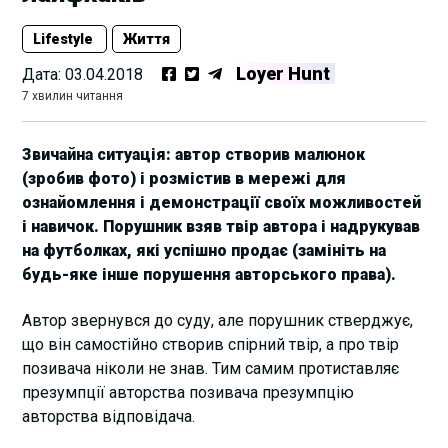
Lifestyle
Життя
Loyer Hunt
Дата:
03.04.2018
7 хвилин читання
Звичайна ситуація: автор створив малюнок
(зробив фото) і розмістив в мережі для
ознайомлення і демонстрації своїх можливостей
і навичок. Порушник взяв твір автора і надрукував
на футболках, які успішно продає (замініть на
будь-яке інше порушення авторського права).
Автор звернувся до суду, але порушник стверджує,
що він самостійно створив спірний твір, а про твір
позивача ніколи не знав. Тим самим протиставляє
презумпції авторства позивача презумпцію
авторства відповідача.