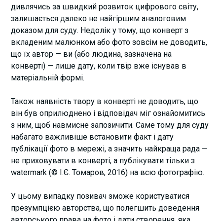
дивлячись за швидкий розвиток цифрового світу,
залишається далеко не найгіршим аналоговим
доказом для суду. Недолік у тому, що конверт з
вкладеним малюнком або фото зовсім не доводить,
що їх автор — ви (або людина, зазначена на
конверті) — лише дату, коли твір вже існував в
матеріальній формі.
Також наявність твору в конверті не доводить, що
він був оприлюднено і відповідач міг ознайомитись
з ним, щоб навмисне запозичити. Саме тому для суду
набагато важливіше встановити факт і дату
публікації фото в мережі, а значить найкраща рада —
не приховувати в конверті, а публікувати тільки з
watermark (© І.Є. Томаров, 2016) на всю фотографію.
У цьому випадку позивач зможе користуватися
презумпцією авторства, що полегшить доведення
авторського права на фото і дати створення, яка