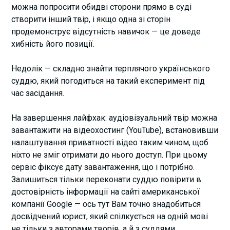
можна попросити обидві сторони прямо в суді
створити інший твір, і якщо одна зі сторін
продемонструє відсутність навичок — це доведе
хибність його позиції.
Недолік — складно знайти терплячого українського
суддю, який погодиться на такий експеримент під
час засідання.
На завершення лайфхак: аудіовізуальний твір можна
завантажити на відеохостинг (YouTube), встановивши
налаштування приватності відео таким чином, щоб
ніхто не зміг отримати до нього доступ. При цьому
сервіс фіксує дату завантаження, що і потрібно.
Залишиться тільки переконати суддю повірити в
достовірність інформації на сайті американської
компанії Google — ось тут Вам точно знадобиться
досвідчений юрист, який спілкується на одній мові
не тільки з авторами творів, а й з суддями.