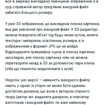
все в мережу викладено зменшене зображення, а в
суді справжній автор пред’явив вихідний файл
набагато більшого розміру.
У разі 3D зображення, це викладена плоска картинка,
яка дає уявлення про вихідний файл. У 3D-редакторі
можна повертати об’єкт під будь-яким кутом, міняти
текстури і матеріали, освітлення, розміри, а із
зображенням у форматі JPG це не вийде.
Відрендерити тривимірну сцену в плоску картинку
нескладно, але плоску картинку ніяк не можна
перетворити назад в 3D за допомогою пари кліків
(хіба що повністю моделювати з нуля).
Недолік цієї версії — наявність вихідного файлу
навіть у однієї зі сторін не може бути єдиним
достатнім доказом, що вона є автором спірного
твору (автор міг видалити джерело, а плагіатор
виготовив «вихідний файл» по вже наявному