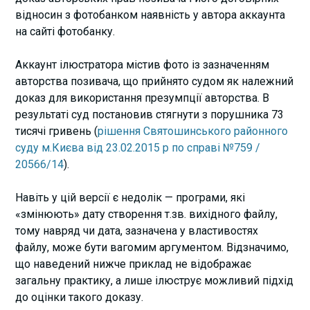
відносин з фотобанком наявність у автора аккаунта
на сайті фотобанку.
Аккаунт ілюстратора містив фото із зазначенням
авторства позивача, що прийнято судом як належний
доказ для використання презумпції авторства. В
результаті суд постановив стягнути з порушника 73
тисячі гривень (
рішення Святошинського районного
суду м.Києва від 23.02.2015 р по справі №759 /
20566/14
).
Навіть у цій версії є недолік — програми, які
«змінюють» дату створення т.зв. вихідного файлу,
тому навряд чи дата, зазначена у властивостях
файлу, може бути вагомим аргументом. Відзначимо,
що наведений нижче приклад не відображає
загальну практику, а лише ілюструє можливий підхід
до оцінки такого доказу.