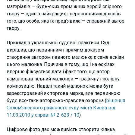
матеріалів — будь-яких проміжних версій спірного
твору — один з найкращих і переконливих доказів
того, що особа, яка їх пред’явила — справжній автор
твору.
Приклад з української судової практики. Суд
вирішив, що первинним і прямим доказом
створення автором певного малюнка є саме ескізи
цього малюнка. Причина в тому, що і на ескізах
вперше фіксується дата і факт того, що автор
намалював певний малюнок — графічну і колірну
композицію. Надалі такий малюнок може бути
зареєстрований як торгова марка, але первинною
буде все-таки авторсько-правова охорона (
рішення
Солом’янського районного суду міста Києва від
11.03.2010 у справі № 2-623 / 10
).
Цифрове фото дає можливість створити кілька