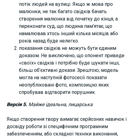
потік людей на вулиці. Якщо ж мова про
малюнки, не так багато свідків бачать
створення малюнка від початку до кінця, а
переконати суд, що людина пам’ятає, що
намалював хтось інший кілька місяців або
років назад буде нелегко.
показання свідків не можуть бути єдиним
доказом. Не виключено, що опонент приведе
«своїх» свідків і потрібно буде шукати інші,
більш об’єктивні докази. Зрештою, модель
могла на наступній фотосесії показати
неопубліковані фото, композицію яких
спробував відтворити порушник.
Версія 5.
Майже ідеальна, лицарська
Якщо створення твору вимагає серйозних навичок і
досвіду роботи зі специфічним програмним
забезпеченням, або складної техніки виконання,