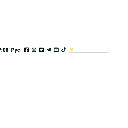
7:08
Рус