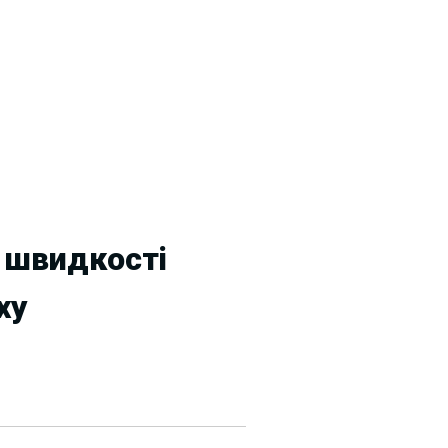
 швидкості
ху