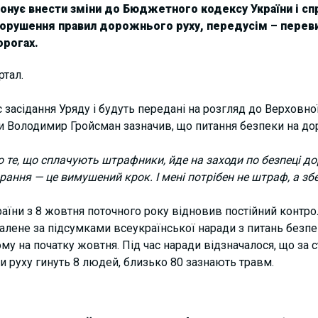
понує внести зміни до Бюджетного кодексу України і с
порушення правил дорожнього руху, передусім – переви
орогах.
тал.
ас засідання Уряду і будуть передані на розгляд до Верхов
ни Володимир Гройсман зазначив, що питання безпеки на до
о те, що сплачують штрафники, йде на заходи по безпеці до
ання — це вимушений крок. І мені потрібен не штраф, а з
країни з 8 жовтня поточного року відновив постійний контр
валене за підсумками всеукраїнської наради з питань безпе
му на початку жовтня. Під час наради відзначалося, що за 
 руху гинуть 8 людей, близько 80 зазнають травм.