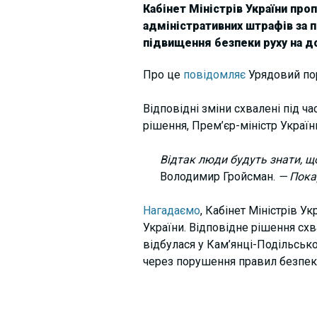
Кабінет Міністрів України про
адміністративних штрафів за 
підвищення безпеки руху на д
Про це
повідомляє
Урядовий пор
Відповідні зміни схвалені під ч
рішення, Прем’єр-міністр Украї
Відтак люди будуть знати, щ
Володимир Гройсман.
— Покар
Нагадаємо
, Кабінет Міністрів У
України. Відповідне рішення сх
відбулася у Кам’янці-Подільсько
через порушення правил безпеки