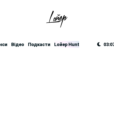
нси
Відео
Подкасти
Lойер Hunt
03:0