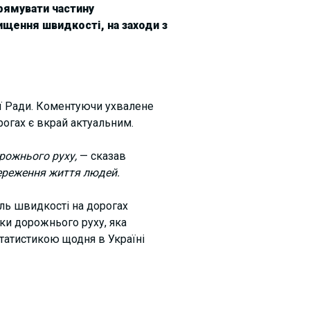
прямувати частину
щення швидкості, на заходи з
ної Ради. Коментуючи ухвалене
рогах є вкрай актуальним.
рожнього руху,
— сказав
береження життя людей.
оль швидкості на дорогах
ки дорожнього руху, яка
статистикою щодня в Україні