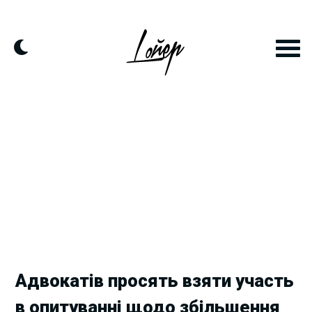
Skip
to
content
Адвокатів просять взяти участь
в опитуванні щодо збільшення