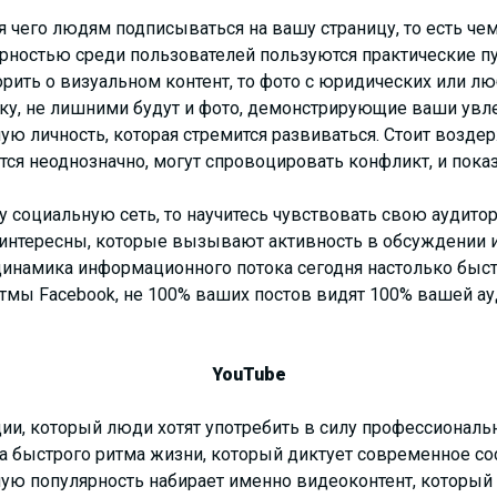
ля чего людям подписываться на вашу страницу, то есть ч
рностью среди пользователей пользуются практические пуб
орить о визуальном контент, то фото с юридических или 
ку, не лишними будут и фото, демонстрирующие ваши увле
ю личность, которая стремится развиваться. Стоит воздер
ся неоднозначно, могут спровоцировать конфликт, и показ
ту социальную сеть, то научитесь чувствовать свою аудитор
 интересны, которые вызывают активность в обсуждении и
динамика информационного потока сегодня настолько быстр
итмы Facebook, не 100% ваших постов видят 100% вашей ау
YouTube
и, который люди хотят употребить в силу профессиональн
за быстрого ритма жизни, который диктует современное с
ую популярность набирает именно видеоконтент, который