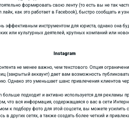
ятельно формировать свою ленту (то есть вы не так част
 лайк, как это работает в Facebook), быстро сообщать и узн
нь эффективным инструментом для юриста, однако она буд
ких или культурных деятелей, крупных компаний или ново
Instagram
онтента не менее важно, чем текстового. Опция ограничен
лиц (закрытый аккаунт) дает вам возможность публиковат
ию. Однако это уменьшает шанс привлечения клиентов чере
m больше подходит и активно используется для рекламы пр
ом, что вся информация, содержащаяся о вас в сети Интер
мом к подбору фото для этой соцсети, вы можете усилить
сь в других сетях, а также создать более четкий и привл