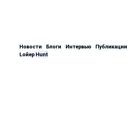
Продолжить
к
контенту
Новости
Блоги
Интервью
Публикации
Lойер Hunt