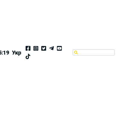
5:20
Укр