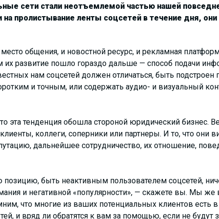
ьные сети стали неотъемлемой частью нашей повседне
 на пролистывание ленты соцсетей в течение дня, они
 место общения, и новостной ресурс, и рекламная платформ
м их развитие пошло гораздо дальше — способ подачи ин
вестных нам соцсетей должен отличаться, быть подстроен 
оротким и точным, или содержать аудио- и визуальный конт
то эта тенденция обошла стороной юридический бизнес. Вед
лиенты, коллеги, соперники или партнеры. И то, что они 
путацию, дальнейшее сотрудничество, их отношение, повед
 позицию, быть неактивным пользователем соцсетей, ниче
ания и негативной «популярности», — скажете вы. Мы же в
ним, что многие из ваших потенциальных клиентов есть в 
й, и вряд ли обратятся к вам за помощью, если не будут з