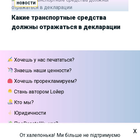
НОВОСТИ
Какие транспортные средства
должны отражаться в декларации
Хочешь у нас печататься?
Знаешь наши ценности?
Хочешь прорекламируем?
Стань автором Lойер
Кто мы?
Юридичности
ПроDonateШь нас?
x
Напиши мне
От халепонька! Ми більше не підтримуємо