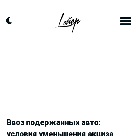
Продолжить
к
контенту
Ввоз подержанных авто:
условия уменьшения акциза