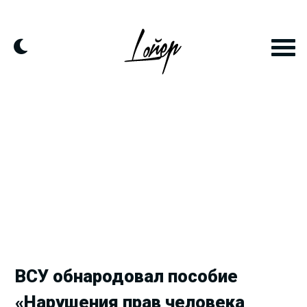
Продолжить
к
контенту
ВСУ обнародовал пособие
«Нарушения прав человека