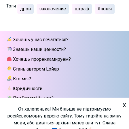
Тэги
дрон
заключение
штраф
Японія
Хочешь у нас печататься?
Знаешь наши ценности?
Хочешь прорекламируем?
Стань автором Lойер
Кто мы?
Юридичности
ПроDonateШь нас?
x
Напиши мне
От халепонька! Ми більше не підтримуємо
російськомовну версію сайту. Тому тицяйте на зміну
мови, або дивіться архівні матеріали тут. Слава