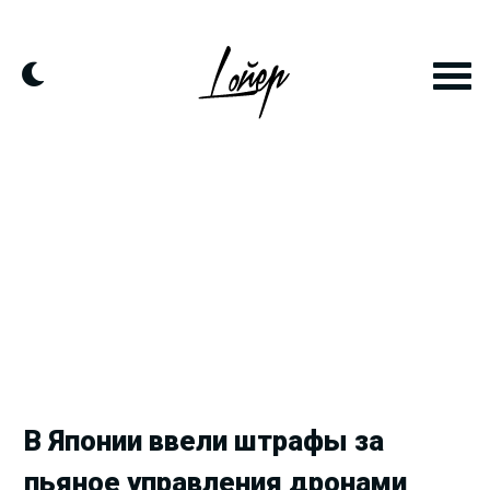
Продолжить
к
контенту
В Японии ввели штрафы за
пьяное управления дронами