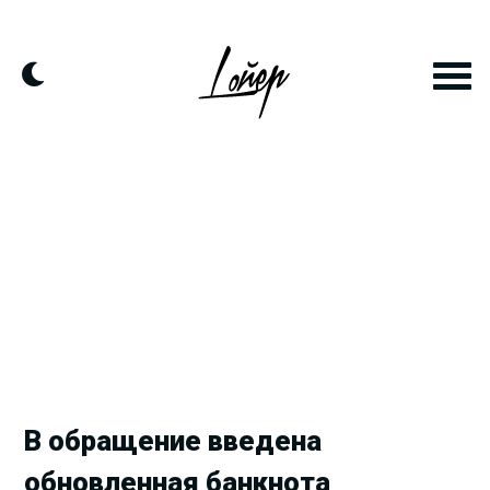
Продолжить
к
контенту
В обращение введена
обновленная банкнота