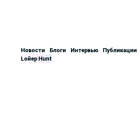
Продолжить
к
контенту
Новости
Блоги
Интервью
Публикации
Lойер Hunt