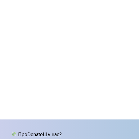
ПроDonateШь нас?