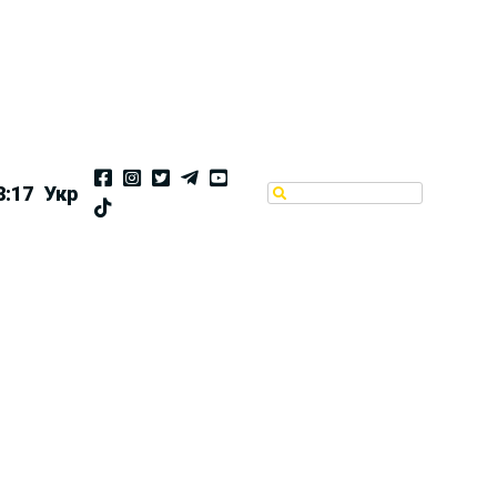
8:18
Укр