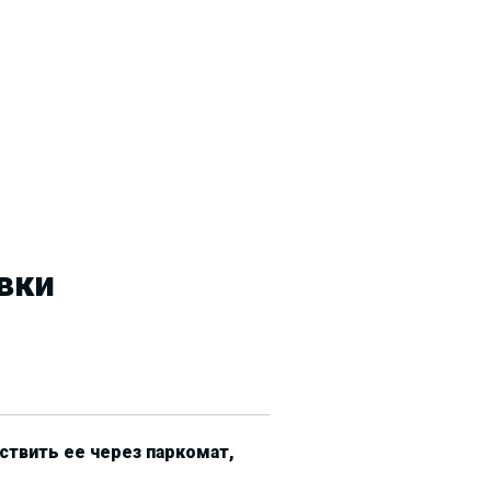
вки
ствить ее через паркомат,