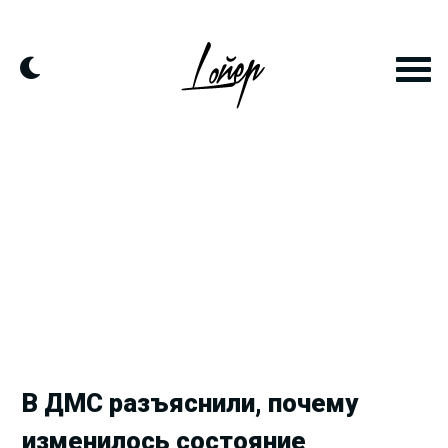
Продолжить
к
контенту
В ДМС разъяснили, почему
изменилось состояние