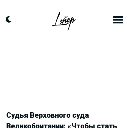
Продолжить
к
контенту
Судья Верховного суда
Великобритании: «Чтобы стать