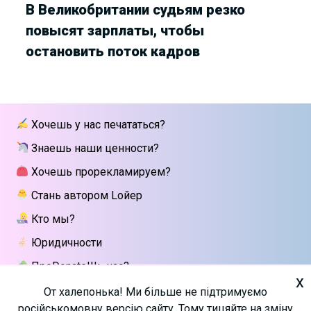
В Великобритании судьям резко
повысят зарплаты, чтобы
остановить поток кадров
Хочешь у нас печататься?
Знаешь наши ценности?
Хочешь прорекламируем?
Стань автором Lойер
Кто мы?
Юридичности
ПроDonateШь нас?
x
Напиши мне
От халепонька! Ми більше не підтримуємо
російськомовну версію сайту. Тому тицяйте на зміну