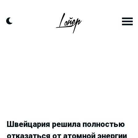
Продолжить
к
контенту
Швейцария решила полностью
отказаться от атомной энергии