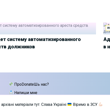
Н
ет систему автоматизированного
Ад
ств должников
в 
ПроDonateШь нас?
Напиши мне
архівні матеріали тут. Слава Україні
Віримо в ЗСУ