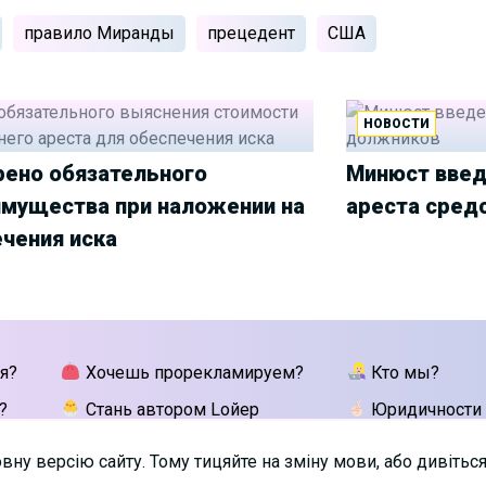
правило Миранды
прецедент
США
НОВОСТИ
рено обязательного
Минюст введ
имущества при наложении на
ареста сред
ечения иска
я?
Хочешь прорекламируем?
Кто мы?
?
Стань автором Lойер
Юридичности
у версію сайту. Тому тицяйте на зміну мови, або дивіться 