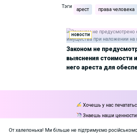
Тэги
арест
права человека
НОВОСТИ
Законом не предусмот
выяснения стоимости 
него ареста для обесп
Хочешь у нас печататьс
Знаешь наши ценности
От халепонька! Ми більше не підтримуємо російськомовн