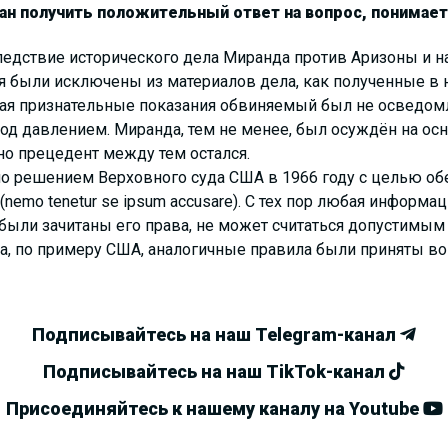
н получить положительный ответ на вопрос, понимает 
едствие исторического дела Миранда против Аризоны и 
я были исключены из материалов дела, как полученные в 
вая признательные показания обвиняемый был не осведомлё
под давлением. Миранда, тем не менее, был осуждён на ос
но прецедент между тем остался.
 решением Верховного суда США в 1966 году с целью обе
nemo tenetur se ipsum accusare). С тех пор любая информа
у были зачитаны его права, не может считаться допустимым
а, по примеру США, аналогичные правила были приняты во 
Подписывайтесь на наш Telegram-канал
Подписывайтесь на наш TikTok-канал
Присоединяйтесь к нашему каналу на Youtube