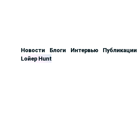
Продолжить
к
контенту
Новости
Блоги
Интервью
Публикации
Lойер Hunt