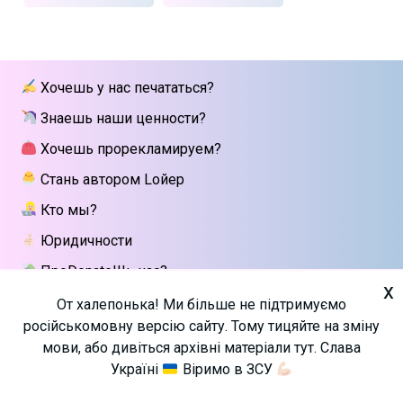
Хочешь у нас печататься?
Знаешь наши ценности?
Хочешь прорекламируем?
Стань автором Lойер
Кто мы?
Юридичности
ПроDonateШь нас?
x
Напиши мне
От халепонька! Ми більше не підтримуємо
російськомовну версію сайту. Тому тицяйте на зміну
мови, або дивіться архівні матеріали тут. Слава
Україні
Віримо в ЗСУ