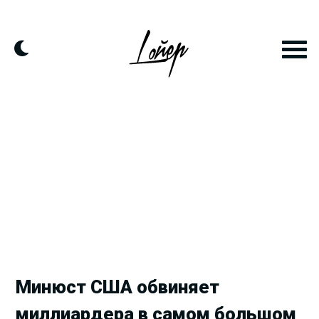
Продолжить
к
контенту
Минюст США обвиняет
миллиардера в самом большом