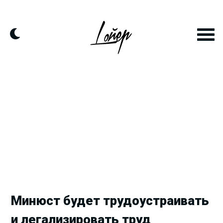
Продолжить
к
контенту
Минюст будет трудоустраивать
и легализировать труд