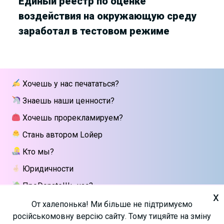
Единый реестр по оценке
воздействия на окружающую среду
заработал в тестовом режиме
Хочешь у нас печататься?
Знаешь наши ценности?
Хочешь прорекламируем?
Стань автором Lойер
Кто мы?
Юридичности
ПроDonateШь нас?
x
Напиши мне
От халепонька! Ми більше не підтримуємо
російськомовну версію сайту. Тому тицяйте на зміну