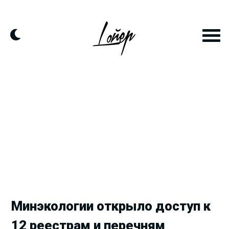
Продолжить
к
контенту
Минэкологии открыло доступ к
12 реестрам и перечням