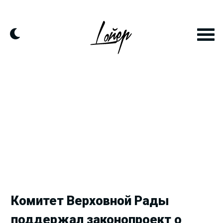
Продолжить
к
контенту
Комитет Верховной Рады
поддержал законопроект о