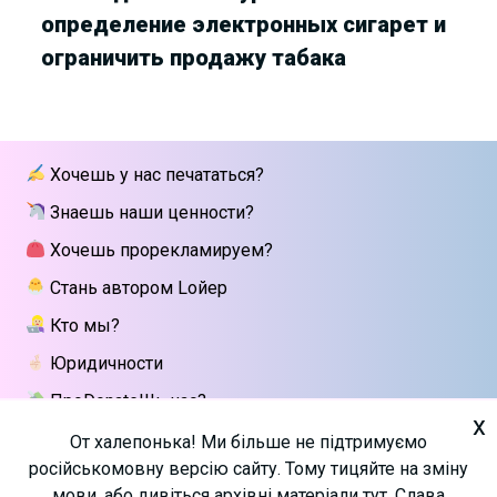
определение электронных сигарет и
ограничить продажу табака
Хочешь у нас печататься?
Знаешь наши ценности?
Хочешь прорекламируем?
Стань автором Lойер
Кто мы?
Юридичности
ПроDonateШь нас?
x
Напиши мне
От халепонька! Ми більше не підтримуємо
російськомовну версію сайту. Тому тицяйте на зміну
мови, або дивіться архівні матеріали тут. Слава