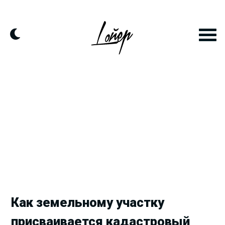
Продолжить
к
контенту
Как земельному участку
присваивается кадастровый