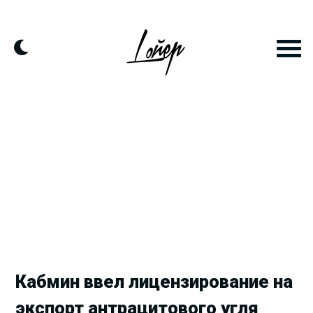
Продолжить
к
контенту
Кабмин ввел лицензирование на
экспорт антрацитового угля